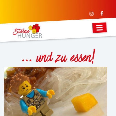
•
•
•
•
•
•
... und zu essen!