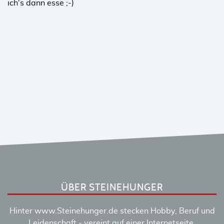
ich's dann esse ;-)
ÜBER STEINEHUNGER
Hinter www.Steinehunger.de stecken Hobby, Beruf und
Leidenschaft - vereint auf einer Internetseite.